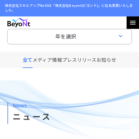
株式会社スキルアップNeXtは「株式会社Beyont(ビヨント)」に社名変更いたしま
した。
会社情報
ニュース
全て
メディア情報
プレスリリース
お知らせ
サステナビリティ
採用情報
News
ニュース
お問い合わせ
利用規約
プライバシーポリシー