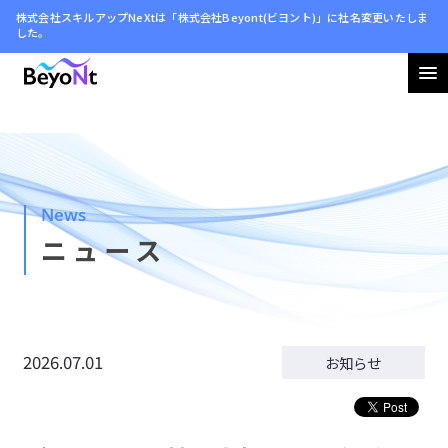
株式会社スキルアップNeXtは「株式会社Beyont(ビヨント)」に社名変更いたしま
した。
会社情報
ニュース
News
サステナビリティ
ニュース
採用情報
2026.07.01
お知らせ
お問い合わせ
利用規約
プライバシーポリシー