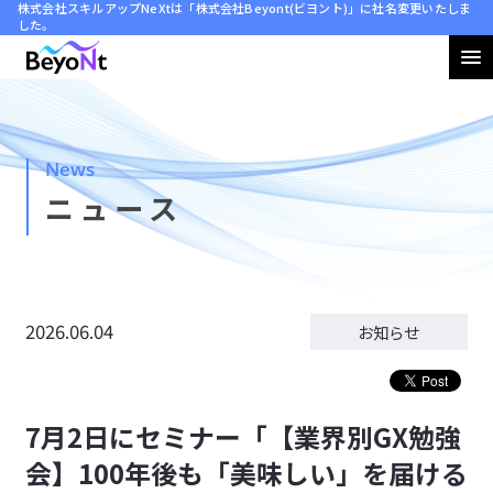
株式会社スキルアップNeXtは「株式会社Beyont(ビヨント)」に社名変更いたしま
会社情報
した。
ニュース
サステナビリティ
採用情報
News
ニュース
お問い合わせ
2026.06.04
利用規約
お知らせ
プライバシーポリシー
採用活動におけるプライバシーポリシー
7月2日にセミナー「【業界別GX勉強
特定商取引法に基づく表記
会】100年後も「美味しい」を届ける
情報セキュリティに関する方針