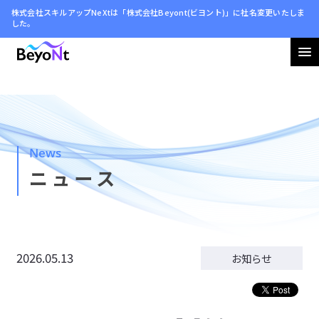
株式会社スキルアップNeXtは「株式会社Beyont(ビヨント)」に社名変更いたしま
した。
会社情報
ニュース
News
サステナビリティ
ニュース
採用情報
2026.05.13
お知らせ
お問い合わせ
利用規約
プライバシーポリシー