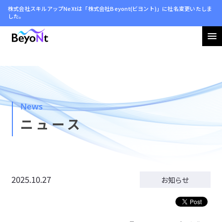
株式会社スキルアップNeXtは「株式会社Beyont(ビヨント)」に社名変更いたしま
した。
会社情報
ニュース
News
サステナビリティ
ニュース
採用情報
2025.10.27
お知らせ
お問い合わせ
利用規約
プライバシーポリシー