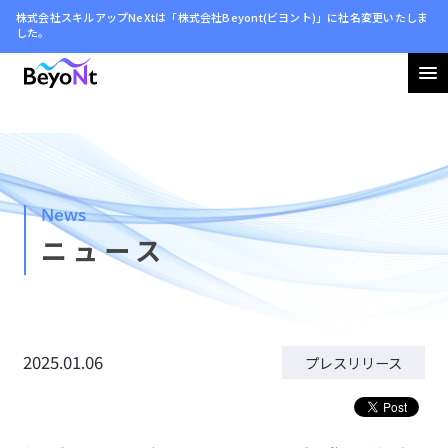
株式会社スキルアップNeXtは「株式会社Beyont(ビヨント)」に社名変更いたしま
した。
会社情報
ニュース
News
サステナビリティ
ニュース
採用情報
2025.01.06
プレスリリース
お問い合わせ
利用規約
プライバシーポリシー