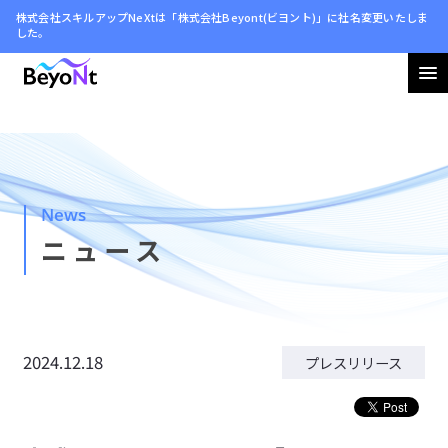
株式会社スキルアップNeXtは「株式会社Beyont(ビヨント)」に社名変更いたしま
した。
会社情報
ニュース
News
サステナビリティ
ニュース
採用情報
2024.12.18
プレスリリース
お問い合わせ
利用規約
プライバシーポリシー