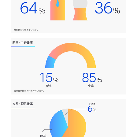
新卒・中途比率
文系・理系比率